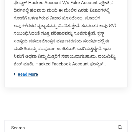
ಫೇಸ್ಬುಕ್ Hacked Account V/s Fake Account ಇತ್ತೀಚಿನ
ದಿನಗಳಲ್ಲಿ ಹಲವಾರು ಮಂದಿ ಈ ಮೇಲಿನ ಎರಡು ವಿಚಾರಗಳಲ್ಲಿ
ಗೋಜಿಗೆ ಒಳಗಾಗಿರುವ ವಿಚಾರ ಹೊಸದೇನಲ್ಲ. ಮೊದಲಿಗೆ
ಅವುಗಳೆರಡರ ವ್ಯತ್ಯಾಸವನ್ನು ವಿವರಿಸುತ್ತೇನೆ. ತದನಂತರ ಅವುಗಳಿಗೆ
ಸಂಬಂಧಿಸಿದಂತೆ ಸೂಕ್ತ ಪರಿಹಾರವನ್ನು ಸೂಚಿಸುತ್ತೇನೆ. ಕ್ರಸ್ಟ್
ಸಂಸ್ಥೆಯ ದಶಮಾನೋತ್ಸವ ವರ್ಷಾಚರಣೆಯ ಸಂದರ್ಭದಲ್ಲಿ ಈ
ಮಾಹಿತಿಯನ್ನು ಸಂಪೂರ್ಣ ಉಚಿತವಾಗಿ ಒದಗಿಸುತ್ತಿದ್ದೇನೆ. ಇದು
ನಿಮಗೆ ಅಥವಾ ನಿಮ್ಮ ಮಿತ್ರರಿಗೆ ಸಹಾಯವಾಗಬಹುದು. ದಯವಿಟ್ಟು
ಶೇರ್ ಮಾಡಿ. Hacked Facebook Account ಫೇಸ್ಬುಕ್…
Read More