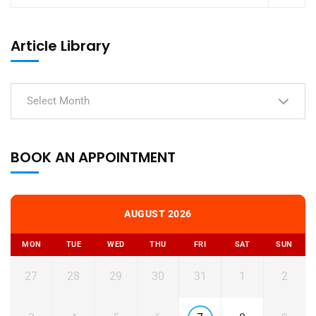
Article Library
Select Month
BOOK AN APPOINTMENT
AUGUST 2026
MON
TUE
WED
THU
FRI
SAT
SUN
27
28
29
30
31
1
2