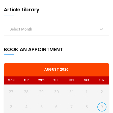
Article Library
Select Month
BOOK AN APPOINTMENT
AUGUST 2026
MON
TUE
WED
THU
FRI
SAT
SUN
27
28
29
30
31
1
2
3
4
5
6
7
8
9